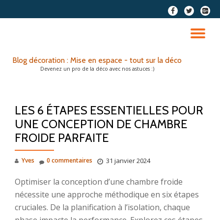
fa-
fa-
fa-
facebook
twitter
google
Aller
plus-
au
DÉ
squar
contenu
LA
Blog décoration : Mise en espace - tout sur la déco
Devenez un pro de la déco avec nos astuces :)
NA
LES 6 ÉTAPES ESSENTIELLES POUR
UNE CONCEPTION DE CHAMBRE
FROIDE PARFAITE
Yves
0 commentaires
31 janvier 2024
Optimiser la conception d’une chambre froide
nécessite une approche méthodique en six étapes
cruciales. De la planification à l’isolation, chaque