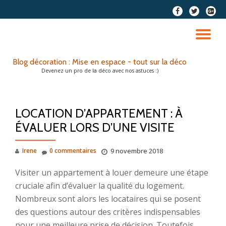
fa-
fa-
fa-
facebook
twitter
google
Aller
plus-
au
DÉ
squar
contenu
LA
Blog décoration : Mise en espace - tout sur la déco
Devenez un pro de la déco avec nos astuces :)
NA
LOCATION D’APPARTEMENT : À
ÉVALUER LORS D’UNE VISITE
Irene
0 commentaires
9 novembre 2018
Visiter un appartement à louer demeure une étape
cruciale afin d’évaluer la qualité du logement.
Nombreux sont alors les locataires qui se posent
des questions autour des critères indispensables
pour une meilleure prise de décision. Toutefois,