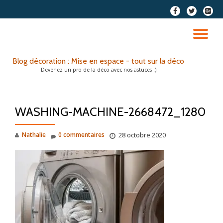
fa-
fa-
fa-
facebook
twitter
google
Aller
plus-
au
DÉ
squar
contenu
LA
Blog décoration : Mise en espace - tout sur la déco
Devenez un pro de la déco avec nos astuces :)
NA
WASHING-MACHINE-2668472_1280
Nathalie
0 commentaires
28 octobre 2020