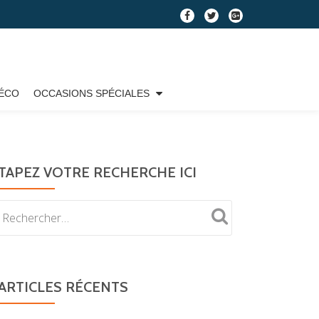
fa-
fa-
fa-
facebook
twitter
google-
plus-
square
ÉCO
OCCASIONS SPÉCIALES
TAPEZ VOTRE RECHERCHE ICI
ARTICLES RÉCENTS