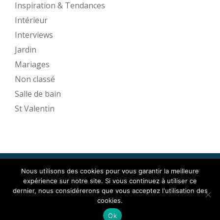
Inspiration & Tendances
Intérieur
Interviews
Jardin
Mariages
Non classé
Salle de bain
St Valentin
Nous utilisons des cookies pour vous garantir la meilleure
Mise en Espace ©2017
expérience sur notre site. Si vous continuez à utiliser ce
Menu
dernier, nous considérerons que vous acceptez l'utilisation des
cookies.
secondaire
Llorix One Lite
fièrement propulsé par
WordPress
Ok