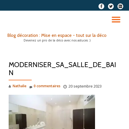
fa-
fa-
fa-
facebook
twitter
google
Aller
plus-
au
DÉ
squar
contenu
LA
Blog décoration : Mise en espace - tout sur la déco
Devenez un pro de la déco avec nos astuces :)
NA
MODERNISER_SA_SALLE_DE_BAI
N
Nathalie
0 commentaires
20 septembre 2023