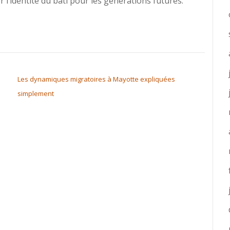
r l’identité du bâti pour les générations futures.
Les dynamiques migratoires à Mayotte expliquées
simplement