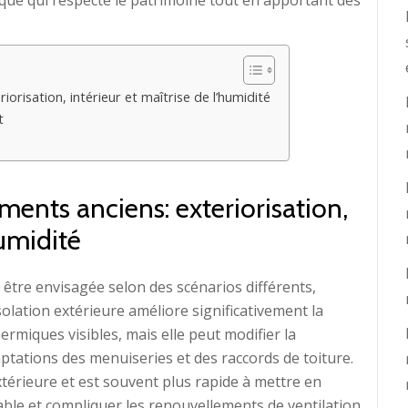
que qui respecte le patrimoine tout en apportant des
orisation, intérieur et maîtrise de l’humidité
t
ments anciens: exteriorisation,
humidité
t être envisagée selon des scénarios différents,
solation extérieure améliore significativement la
rmiques visibles, mais elle peut modifier la
ptations des menuiseries et des raccords de toiture.
xtérieure et est souvent plus rapide à mettre en
able et compliquer les renouvellements de ventilation.