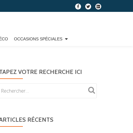
fa-
fa-
fa-
facebook
twitter
google-
plus-
square
ÉCO
OCCASIONS SPÉCIALES
TAPEZ VOTRE RECHERCHE ICI
ARTICLES RÉCENTS