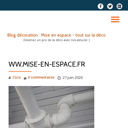
fa-
fa-
fa-
facebook
twitter
google
Aller
plus-
au
DÉ
squar
contenu
LA
Blog décoration : Mise en espace - tout sur la déco
Devenez un pro de la déco avec nos astuces :)
NA
WW.MISE-EN-ESPACE.FR
Coco
0 commentaires
27 juin 2020