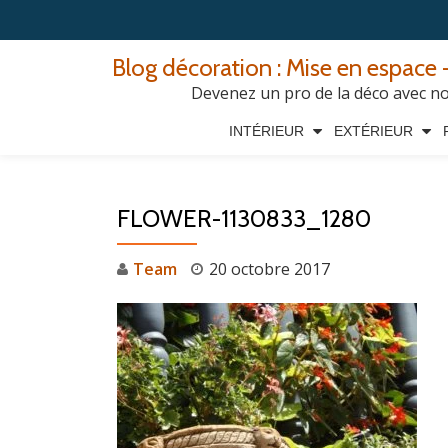
Aller
Blog décoration : Mise en espace -
au
Devenez un pro de la déco avec nos
contenu
INTÉRIEUR
EXTÉRIEUR
FLOWER-1130833_1280
Team
20 octobre 2017