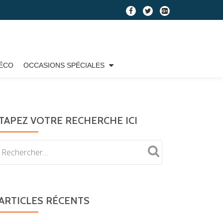
fa-
fa-
fa-
facebook
twitter
google-
plus-
square
ÉCO
OCCASIONS SPÉCIALES
TAPEZ VOTRE RECHERCHE ICI
ARTICLES RÉCENTS