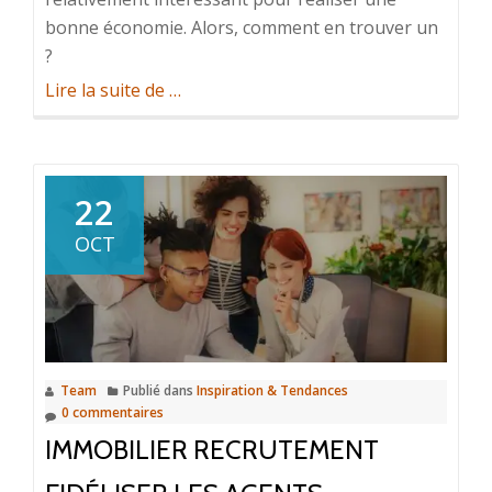
bonne économie. Alors, comment en trouver un
?
à
Lire la suite de
…
propos
deArtisan
menuisier
22
:
comment
OCT
trouver
la
meilleure
offre
?
Team
Publié dans
Inspiration & Tendances
0 commentaires
IMMOBILIER RECRUTEMENT