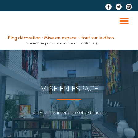
fa-
fa-
fa-
facebook
twitter
google
Aller
plus-
au
DÉ
squar
contenu
LA
Blog décoration : Mise en espace - tout sur la déco
Devenez un pro de la déco avec nos astuces :)
NA
MISE EN ESPACE
Idées déco intérieure et extérieure