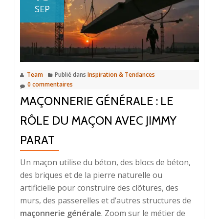
les
SEP
agents
immobiliers
Team
Publié dans
Inspiration & Tendances
0 commentaires
MAÇONNERIE GÉNÉRALE : LE
RÔLE DU MAÇON AVEC JIMMY
PARAT
Un maçon utilise du béton, des blocs de béton,
des briques et de la pierre naturelle ou
artificielle pour construire des clôtures, des
murs, des passerelles et d’autres structures de
maçonnerie générale
. Zoom sur le métier de