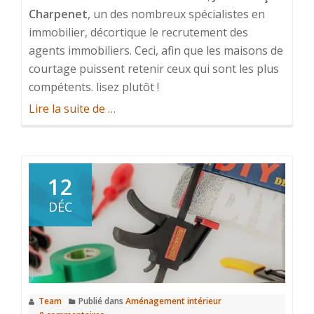
Charpenet
, un des nombreux spécialistes en
immobilier, décortique le recrutement des
agents immobiliers. Ceci, afin que les maisons de
courtage puissent retenir ceux qui sont les plus
compétents. lisez plutôt !
à
Lire la suite de
…
propos
deImmobilier
recrutement
12
:
le
DÉC
métier
d’agent
immobilier
Team
Publié dans
Aménagement intérieur