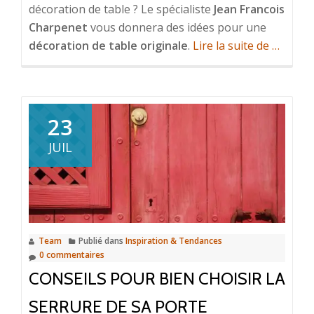
décoration de table ? Le spécialiste
Jean Francois
Charpenet
vous donnera des idées pour une
à
décoration de table originale
.
Lire la suite de
…
propos
deFaire
une
décorat
23
de
JUIL
table
original
avec
Jean
Francoi
Team
Publié dans
Inspiration & Tendances
Charpe
0 commentaires
CONSEILS POUR BIEN CHOISIR LA
SERRURE DE SA PORTE