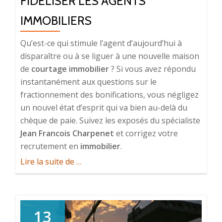
FIDÉLISER LES AGENTS
IMMOBILIERS
Qu’est-ce qui stimule l’agent d’aujourd’hui à
disparaître ou à se liguer à une nouvelle maison
de
courtage immobilier
? Si vous avez répondu
instantanément aux questions sur le
fractionnement des bonifications, vous négligez
un nouvel état d’esprit qui va bien au-delà du
chèque de paie. Suivez les exposés du spécialiste
Jean Francois Charpenet
et corrigez votre
recrutement en
immobilier
.
à
Lire la suite de
…
propos
deImmobilier
recrutement
13
fidéliser