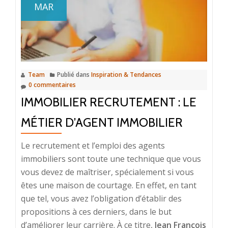
comment
MAR
photographier
votre
maison
pour
la
Team
Publié dans
Inspiration & Tendances
vente
0 commentaires
immobilière
IMMOBILIER RECRUTEMENT : LE
MÉTIER D’AGENT IMMOBILIER
Le recrutement et l’emploi des agents
immobiliers sont toute une technique que vous
vous devez de maîtriser, spécialement si vous
êtes une maison de courtage. En effet, en tant
que tel, vous avez l’obligation d’établir des
propositions à ces derniers, dans le but
d’améliorer leur carrière. À ce titre,
Jean François