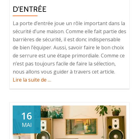
D’ENTRÉE
La porte d’entrée joue un rôle important dans la
sécurité d’une maison. Comme elle fait partie des
barrières de sécurité, il est donc indispensable
de bien l’équiper. Aussi, savoir faire le bon choix
de serrure est une étape primordiale. Comme ce
n’est pas toujours facile de faire la sélection,
nous allons vous guider à travers cet article.
à
Lire la suite de
…
propos
deConseils
pour
bien
16
choisir
MAI
la
serrure