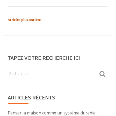
propos
deDécoration
de
NAVIGATION
Articles plus anciens
table
DES
:
ARTICLES
les
meilleures
astuces
TAPEZ VOTRE RECHERCHE ICI
pour
une
déco
originale
ARTICLES RÉCENTS
Penser la maison comme un système durable :