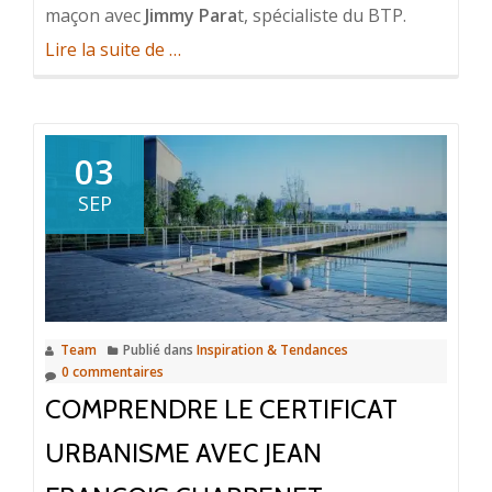
maçon avec
Jimmy Para
t, spécialiste du BTP.
à
Lire la suite de
…
propos
deMaçonnerie
générale
03
:
le
SEP
rôle
du
maçon
avec
Jimmy
Team
Publié dans
Inspiration & Tendances
Parat
0 commentaires
COMPRENDRE LE CERTIFICAT
URBANISME AVEC JEAN