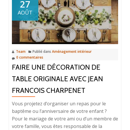
certificat
27
urbanisme
AOÛT
avec
Jean
Francois
Charpenet
Team
Publié dans
Aménagement intérieur
0 commentaires
FAIRE UNE DÉCORATION DE
TABLE ORIGINALE AVEC JEAN
FRANCOIS CHARPENET
Vous projetez d’organiser un repas pour le
baptême ou l’anniversaire de votre enfant ?
Pour le mariage de votre ami ou d’un membre de
votre famille, vous êtes responsable de la