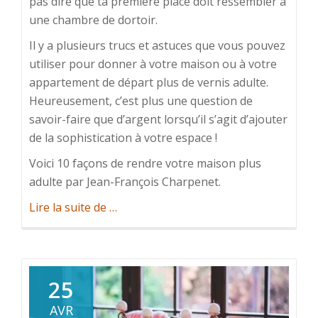
pas dire que ta première place doit ressembler à
une chambre de dortoir.
Il y a plusieurs trucs et astuces que vous pouvez
utiliser pour donner à votre maison ou à votre
appartement de départ plus de vernis adulte.
Heureusement, c’est plus une question de
savoir-faire que d’argent lorsqu’il s’agit d’ajouter
de la sophistication à votre espace !
Voici 10 façons de rendre votre maison plus
adulte par Jean-François Charpenet.
à
Lire la suite de
…
propos
de10
conseils
de
25
décoration
AVR
pour