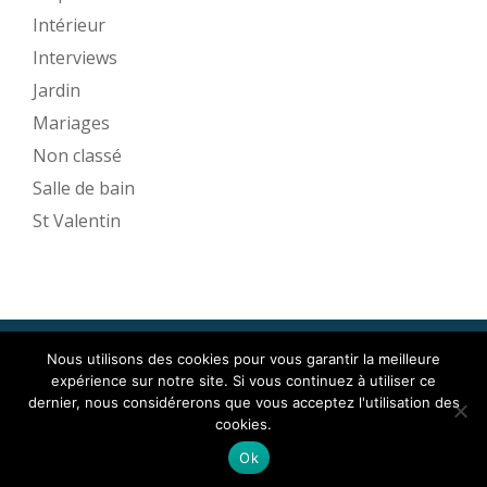
Intérieur
Interviews
Jardin
Mariages
Non classé
Salle de bain
St Valentin
Nous utilisons des cookies pour vous garantir la meilleure
Mise en Espace ©2017
expérience sur notre site. Si vous continuez à utiliser ce
Menu
dernier, nous considérerons que vous acceptez l'utilisation des
cookies.
secondaire
Llorix One Lite
fièrement propulsé par
WordPress
Ok