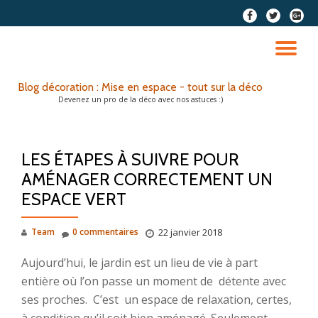
fa-
fa-
fa-
facebook
twitter
google
Aller
plus-
au
DÉ
squar
contenu
LA
Blog décoration : Mise en espace - tout sur la déco
Devenez un pro de la déco avec nos astuces :)
NA
LES ÉTAPES À SUIVRE POUR
AMÉNAGER CORRECTEMENT UN
ESPACE VERT
Team
0 commentaires
22 janvier 2018
Aujourd’hui, le jardin est un lieu de vie à part
entière où l’on passe un moment de détente avec
ses proches. C’est un espace de relaxation, certes,