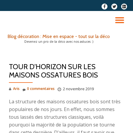
fa-
fa-
fa-
facebook
twitter
google
Aller
plus-
au
DÉ
squar
contenu
LA
Blog décoration : Mise en espace - tout sur la déco
Devenez un pro de la déco avec nos astuces :)
NA
TOUR D’HORIZON SUR LES
MAISONS OSSATURES BOIS
Aris
0 commentaires
2 novembre 2019
La structure des maisons ossatures bois sont très
populaires de nos jours. En effet, nous sommes
tous lassés des structures classiques, voilà
pourquoi la majorité de la population se tourne
dans cette dernière. D’ailleurs, il faut savoir que