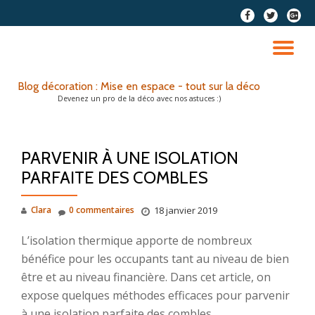
fa-
fa-
fa-
facebook
twitter
google
Aller
plus-
au
DÉ
squar
contenu
LA
Blog décoration : Mise en espace - tout sur la déco
Devenez un pro de la déco avec nos astuces :)
NA
PARVENIR À UNE ISOLATION
PARFAITE DES COMBLES
Clara
0 commentaires
18 janvier 2019
L’isolation thermique apporte de nombreux
bénéfice pour les occupants tant au niveau de bien
être et au niveau financière. Dans cet article, on
expose quelques méthodes efficaces pour parvenir
à une isolation parfaite des combles.