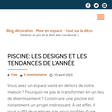
fa-
fa-
fa-
facebook
twitter
google
Aller
plus-
au
DÉ
squar
contenu
LA
Blog décoration : Mise en espace - tout sur la déco
Devenez un pro de la déco avec nos astuces :)
NA
PISCINE: LES DESIGNS ET LES
TENDANCES DE L’ANNÉE
Yves
0 commentaires
10 avril 2020
Vous avez un espace vaste en dehors de votre
maison ? Pourquoi ne pas le transformer en un lieu
de divertissement ? Construire une piscine est
notamment un projet intéressant. À cet effet, il
vous suffit de quelques pas pour profiter d’une