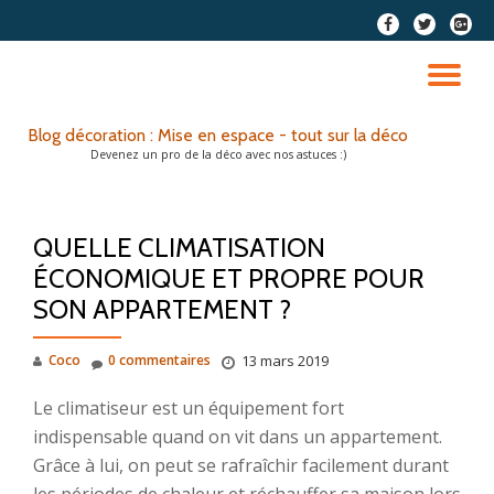
fa-
fa-
fa-
facebook
twitter
google
Aller
plus-
au
DÉ
squar
contenu
LA
Blog décoration : Mise en espace - tout sur la déco
Devenez un pro de la déco avec nos astuces :)
NA
QUELLE CLIMATISATION
ÉCONOMIQUE ET PROPRE POUR
SON APPARTEMENT ?
Coco
0 commentaires
13 mars 2019
Le climatiseur est un équipement fort
indispensable quand on vit dans un appartement.
Grâce à lui, on peut se rafraîchir facilement durant