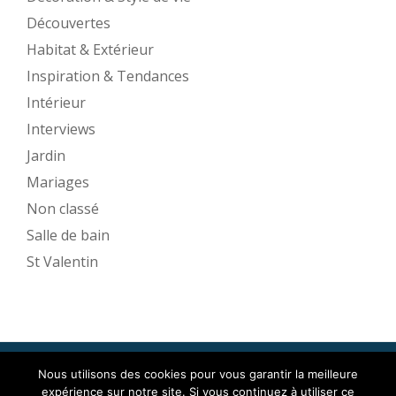
Découvertes
Habitat & Extérieur
Inspiration & Tendances
Intérieur
Interviews
Jardin
Mariages
Non classé
Salle de bain
St Valentin
Nous utilisons des cookies pour vous garantir la meilleure
Mise en Espace ©2017
expérience sur notre site. Si vous continuez à utiliser ce