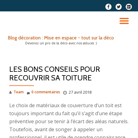
fa-
fa-
fa-
facebook
twitter
google
Aller
plus-
au
DÉ
squar
contenu
LA
Blog décoration : Mise en espace - tout sur la déco
Devenez un pro de la déco avec nos astuces :)
NA
LES BONS CONSEILS POUR
RECOUVRIR SA TOITURE
Team
0 commentaires
27 avril 2018
Le choix de matériaux de couverture d’un toit est
toujours important du fait qu’il s’agit d’une étape
préventive pour se tenir à l’écart des aléas naturels.
Toutefois, avant de songer à appeler un
professionnel, il est utile de prendre connaissance